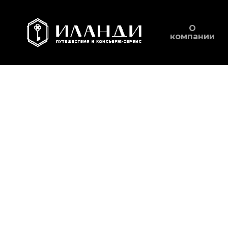
Skip
to
О
компании
main
content