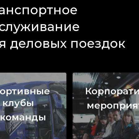
анспортное
служивание
я деловых поездок
ортивные
Корпорат
клубы
мероприя
 команды