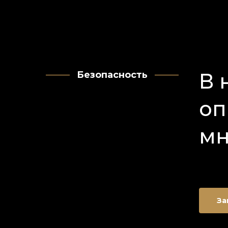
В 
Безопасность
оп
мн
За