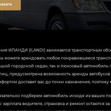
казать
ния ИЛАНДИ (ILANDI) занимается транспортным обс
вы можете арендовать любое понравившееся транспо
шой городской седан, так и люксовый автомобиль 
 лиц, предусмотрена возможность аренды автобусов
мфортом доставят вас до точки назначения, поэтому 
зательно подберем автомобиль исходя из ваших по
: зарплата водителя, страховка и ремонт остаются з