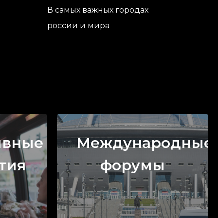
В самых важных городах
россии и мира
ивные
Международные
тия
форумы