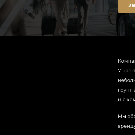
За
Компа
У нас 
неболь
групп
и с ко
Мы обя
аренду