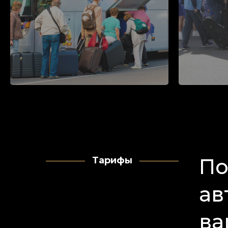
По
Тарифы
ав
ва