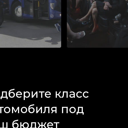
дберите класс
томобиля под
ш бюджет