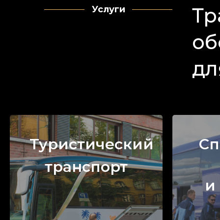
Тр
Услуги
об
дл
Туристический
Сп
транспорт
и