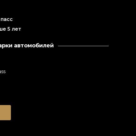
 пасс
ше 5 лет
арки автомобилей
ass
ь