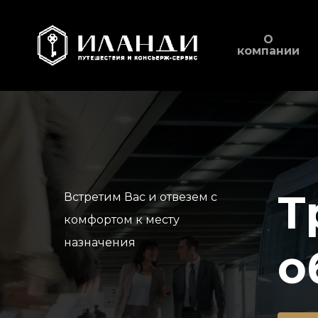
Skip
to
О
компании
main
content
Т
Встретим Вас и отвезем с
комфортом к месту
назначения
о