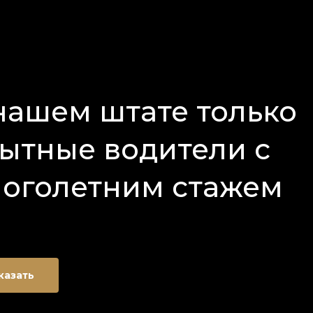
нашем штате только
ытные водители с
оголетним стажем
казать