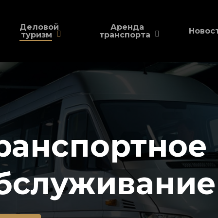
Деловой
Аренда
Новос
туризм
транспорта
ранспортное
бслуживание